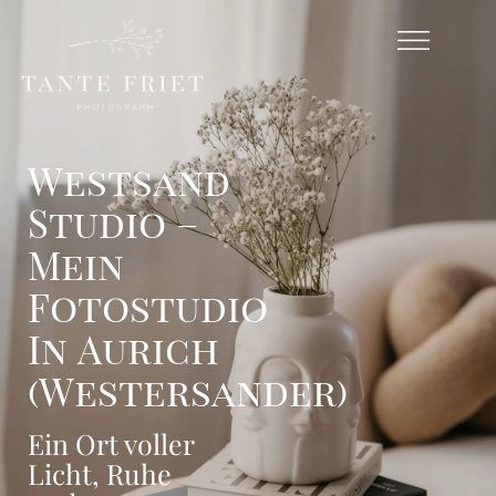
Westsand
Studio –
Mein
Fotostudio
In Aurich
(Westersander)
Ein Ort voller
Licht, Ruhe