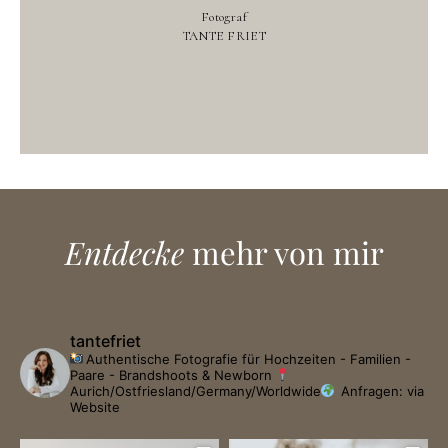
Entdecke
mehr von mir
tantefriet
Authentische Fotografie für Hochzeiten - Familien -
Paare - Brandshoots & Newborn
Aurich/Ostfriesland/Germany/Worldwide
Anfragen: via
Website